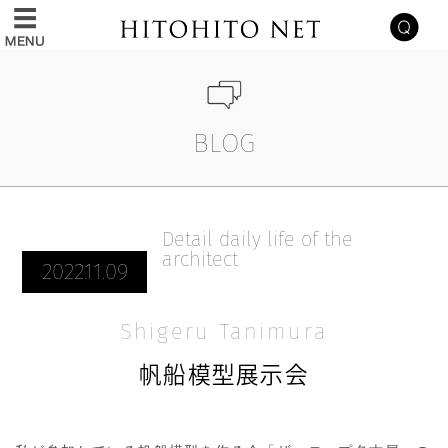
BLOG
Detail daily life of the
architect
2022.11.09
Shigeru Tanimura
帆船模型展示会