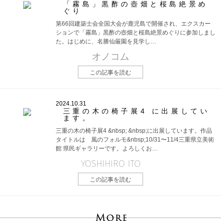
「霧島」黒酢の壺畑と桜島絶景め
ぐり
第66回建築士会全国大会が鹿児島で開催され、エクスカー
ションで「霧島」黒酢の壺畑と桜島絶景めぐりに参加しまし
た。はじめに、名勝仙厳園を見学し…
オノコム
この記事を読む
2024.10.31
三重の木の椅子展4 に出展してい
ます。
三重の木の椅子展4 &nbsp; &nbsp;に出展しています。作品
タイトルは 風のフォルモ&nbsp;10/31〜11/4三重県立美術
館 県民ギャラリーです。よろしくお…
YOSHIHIRO ITO
この記事を読む