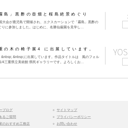
霧島」黒酢の壺畑と桜島絶景めぐり
全国大会が鹿児島で開催され、エクスカーションで「霧島」黒酢の
ぐりに参加しました。はじめに、名勝仙厳園を見学し…
重の木の椅子展4 に出展しています。
YOS
&nbsp; &nbsp;に出展しています。作品タイトルは 風のフォル
31〜11/4三重県立美術館 県民ギャラリーです。よろしくお…
ーブログ
サイトマップ
あるご質問
プライバシーポリシー
家のおすすめ工務店
お問い合わせ