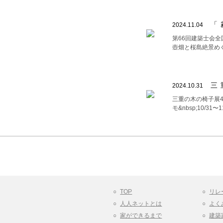
「
2024.11.04
第66回建築士会
壺畑と桜島絶景め
三
2024.10.31
三重の木の椅子展4 
モ&nbsp;10/
TOP
リレ
人人ネットとは
よく
家ができるまで
建築