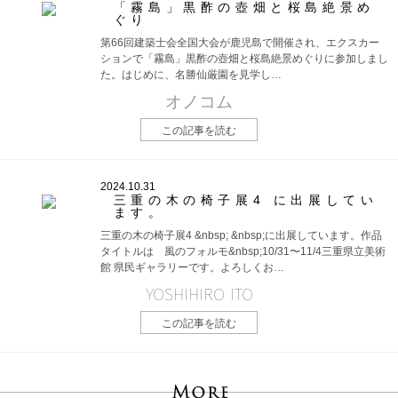
「霧島」黒酢の壺畑と桜島絶景め
ぐり
第66回建築士会全国大会が鹿児島で開催され、エクスカー
ションで「霧島」黒酢の壺畑と桜島絶景めぐりに参加しまし
た。はじめに、名勝仙厳園を見学し…
オノコム
この記事を読む
2024.10.31
三重の木の椅子展4 に出展してい
ます。
三重の木の椅子展4 &nbsp; &nbsp;に出展しています。作品
タイトルは 風のフォルモ&nbsp;10/31〜11/4三重県立美術
館 県民ギャラリーです。よろしくお…
YOSHIHIRO ITO
この記事を読む